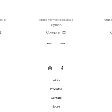
250 g
Argila Vermelha de 250 g
Argil
R$37,00
Início
Produtos
Contato
Sobre