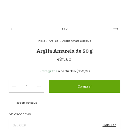
1
/
2
Início
.
Argilas
.
Argila Amarela de 50 g
Argila Amarela de 50 g
R$13,60
Frete grátis
a partir de
R$150,00
496
em estoque
Alterar CEP
Entregas para o CEP:
Meios de envio
Calcular