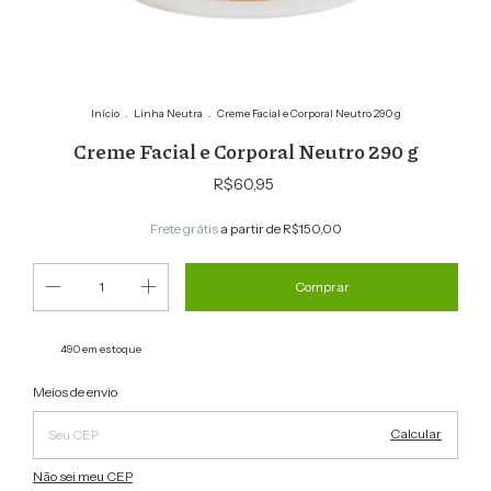
Início
.
Linha Neutra
.
Creme Facial e Corporal Neutro 290 g
Creme Facial e Corporal Neutro 290 g
R$60,95
Frete grátis
a partir de
R$150,00
490
em estoque
Alterar CEP
Entregas para o CEP:
Meios de envio
Calcular
Não sei meu CEP