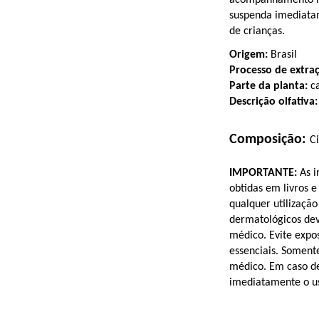
acompanhamento mé
suspenda imediatam
de crianças.
Origem:
 Brasil
Processo de extra
Parte da planta: 
c
Descrição olfativa:
Composição: 
Ci
IMPORTANTE:
 As 
obtidas em livros e 
qualquer utilização 
dermatológicos de
médico. Evite exposi
essenciais. Soment
médico. Em caso de
imediatamente o u