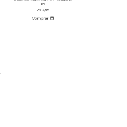
ml
R$37,10
R$54,60
r