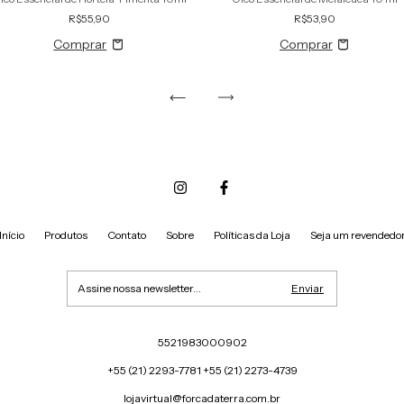
R$55,90
R$53,90
Início
Produtos
Contato
Sobre
Políticas da Loja
Seja um revendedo
5521983000902
+55 (21) 2293-7781 +55 (21) 2273-4739
lojavirtual@forcadaterra.com.br