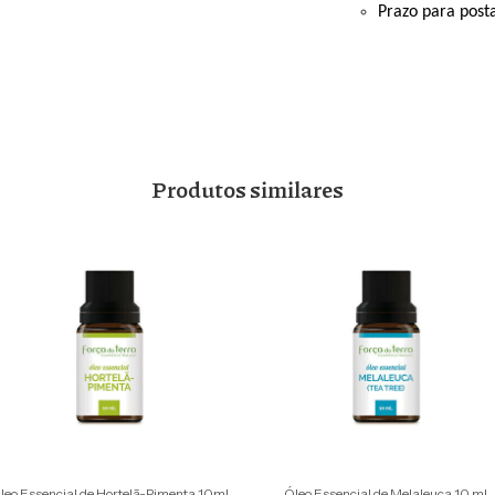
Prazo para posta
Produtos similares
leo Essencial de Hortelã-Pimenta 10ml
Óleo Essencial de Melaleuca 10 ml