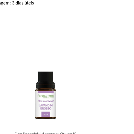
gem: 3 dias úteis
Óleo Essencial de Lavandim Grosso 10
Óleo Essencial de Eucali