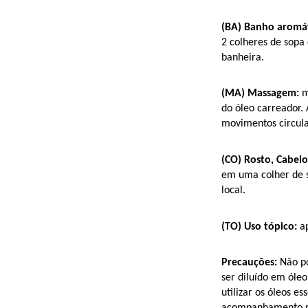
(BA) Banho aromát
2 colheres de sopa 
banheira.
(MA) Massagem:
 
do óleo carreador
movimentos circula
(CO) Rosto, Cabelo
em uma colher de s
local.
(TO) Uso tópico:
 a
Precauções:
 Não p
ser diluído em óleo
utilizar os óleos es