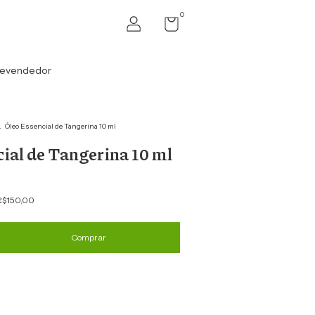
0
revendedor
.
Óleo Essencial de Tangerina 10 ml
ial de Tangerina 10 ml
R$150,00
Alterar CEP