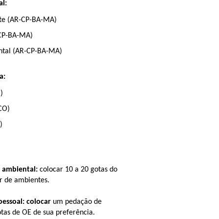
l:
te (AR-CP-BA-MA)
CP-BA-MA)
ntal (AR-CP-BA-MA)
a:
)
CO)
)
 ambiental:
 colocar 10 a 20 gotas do 
r de ambientes.
pessoal: colocar
 um pedação de 
otas de OE de sua preferência.