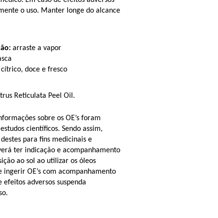
dico. Em caso de efeitos adversos 
ente o uso. Manter longe do alcance 
ção:
 arraste a vapor
asca
 cítrico, doce e fresco
trus Reticulata Peel Oil.
informações sobre os OE’s foram 
estudos científicos. Sendo assim, 
destes para fins medicinais e 
verá ter indicação e acompanhamento 
ção ao sol ao utilizar os óleos 
e ingerir OE’s com acompanhamento 
 efeitos adversos suspenda 
so.