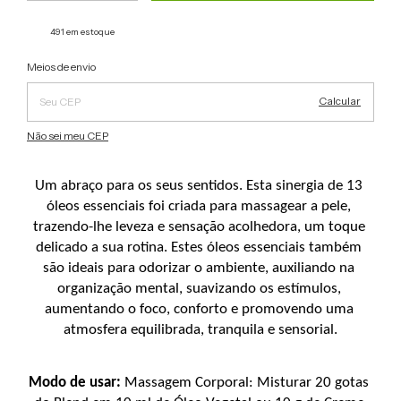
491
em estoque
Alterar CEP
Entregas para o CEP:
Meios de envio
Calcular
Não sei meu CEP
Um abraço para os seus sentidos. Esta sinergia de 13 
óleos essenciais foi criada para massagear a pele, 
trazendo-lhe leveza e sensação acolhedora, um toque 
delicado a sua rotina. Estes óleos essenciais também 
são ideais para odorizar o ambiente, auxiliando na 
organização mental, suavizando os estímulos, 
aumentando o foco, conforto e promovendo uma 
atmosfera equilibrada, tranquila e sensorial.
Modo de usar:
 Massagem Corporal: Misturar 20 gotas 