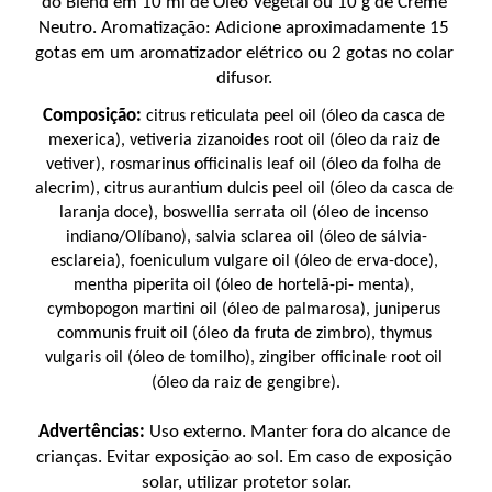
do Blend em 10 ml de Óleo Vegetal ou 10 g de Creme 
Neutro. Aromatização: Adicione aproximadamente 15 
gotas em um aromatizador elétrico ou 2 gotas no colar 
difusor. 
Composição:
 citrus reticulata peel oil (óleo da casca de 
mexerica), vetiveria zizanoides root oil (óleo da raiz de 
vetiver), rosmarinus officinalis leaf oil (óleo da folha de 
alecrim), citrus aurantium dulcis peel oil (óleo da casca de 
laranja doce), boswellia serrata oil (óleo de incenso 
indiano/Olíbano), salvia sclarea oil (óleo de sálvia-
esclareia), foeniculum vulgare oil (óleo de erva-doce), 
mentha piperita oil (óleo de hortelã-pi- menta), 
cymbopogon martini oil (óleo de palmarosa), juniperus 
communis fruit oil (óleo da fruta de zimbro), thymus 
vulgaris oil (óleo de tomilho), zingiber officinale root oil 
(óleo da raiz de gengibre).
Advertências:
 Uso externo. Manter fora do alcance de 
crianças. Evitar exposição ao sol. Em caso de exposição 
solar, utilizar protetor solar.